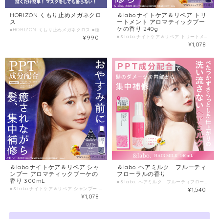
HORIZON くもり止めメガネクロ
＆labo.ナイトケア＆リペア トリ
ス
ートメント アロマティックブー
ケの香り 240g
■HORIZON くもり止めメガネクロス ■種類別名称：メガネクリーナー ■容量：1枚 ■生産国：韓国 ■発売元 : 株式会社HORIZON
¥990
■＆labo.ナイトケア＆リペア トリートメント アロマティックブーケの香り ■種類別名称 トリートメント ■容量 240g ■製造国 日本 ■製造販売元 株式会社HORIZON
¥1,078
＆labo.ナイトケア＆リペア シャ
＆labo. ヘアミルク フルーティ
ンプー アロマティックブーケの
フローラルの香り
香り 300mL
■＆labo. ヘアミルク フルーティフローラルの香り ■種類別名称 ヘアトリートメント（洗い流さないタイプ） ■容量 140mL ■製造国 日本 ■製造販売元 株式会社HORIZON
■＆labo.ナイトケア＆リペア シャンプー アロマティックブーケの香り ■種類別名称 シャンプー ■容量 300mL ■製造国 日本 ■製造販売元 株式会社HORIZON
¥1,540
¥1,078