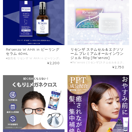
Re'senza W AHA in ピーリング
リセンザ ステムセル＆エクソソ
セラム 60mL
ーム プレミアムオールインワン
ジェル 80g [Re'senza]
■販売名 リセンザ W AHA in ピーリングセラム 60mL ■種類別名称 保湿美容液 ■容量 60ml ■製造国 日本 ■製造販売元 株式会社HORIZON
¥2,200
■Re'senza (リセンザ)ステムセル＆エクソソーム プレミアムオールインワンジェル 80g ■種類別名称 保湿ジェル ■容量 80g ■製造国 日本 ■製造販売元 株式会社HORIZON
¥2,750