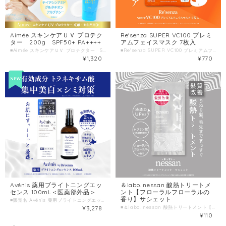
Aimée スキンケアＵＶ プロテク
Re'senza SUPER VC100 プレミ
ター 200g SPF50+ PA++++
アムフェイスマスク 7枚入
■Aimée スキンケアＵＶ プロテクター SPF50+ PA++++ ■種類別名称 ＵＶジェルクリーム ■容量 200g ■製造国 日本
■Re'senza SUPER VC100 プレミアムフェイスマスク ■種類別名称 シート状フェイスマスク ■容量 7枚入(美容液105mL) ■製造国 日本 ■製造販売元 株式会社HORIZON
¥1,320
¥770
Avénis 薬用ブライトニングエッ
＆labo. nessan 酸熱トリートメ
センス 100mL＜医薬部外品＞
ント【フローラルフローラルの
香り】サシェット
■販売名 Avénis 薬用ブライトニングエッセンス＜医薬部外品＞ ■種類別名称 保湿美容液 ■容量 100mL ■製造国 日本
¥3,278
■＆labo. nessan 酸熱トリートメント【フローラルフローラルの香り】サシェット ■種類別名称 トリートメント ■容量 10g ■製造国 日本 ■製造販売元 株式会社HORIZON
¥110