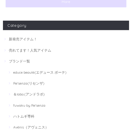
More
Category
新発売アイテム！
売れてます！人気アイテム
ブランド一覧
educe beauté(エデュース ボーテ)
Re'senza(リセンザ)
＆labo.(アンドラボ)
fuwaku by Re'senza
ハトムギ専科
Avénis（アヴェニス）