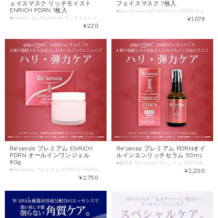
ェイスマスク リッチモイスト
フェイスマスク 7枚入
ENRICH PDRN 1枚入
■educe beauté® ENRICH PDRN フェイスマスク ■種類別名称 シート状フェイスマスク ■容量 7枚入(美容液120mL) ■製造国 日本 ■製造販売元 株式会社HORIZON
■fuwaku by Re'senza アンプルフェイスマスク リッチモイスト ENRICH PDRN ■種類別名称 シート状フェイスマスク ■容量 1枚入(美容液23mL) ■製造国 日本 ■製造販売元 株式会社HORIZON
¥1,078
¥220
Re'senza プレミアム ENRICH
Re'senza プレミアム PDRNオイ
PDRN オールインワンジェル
ルインエンリッチセラム 50mL
80g
■販売名 Re'senza プレミアム PDRNオイルインエンリッチセラム ■種類別名称 保湿美容液 ■容量 50mL ■製造国 日本 ■製造販売元 株式会社HORIZON
■Re'senza プレミアム ENRICH PDRN オールインワンジェル ■種類別名称 保湿ジェル ■容量 80g ■製造国 日本 ■製造販売元 株式会社HORIZON
¥2,200
¥2,750