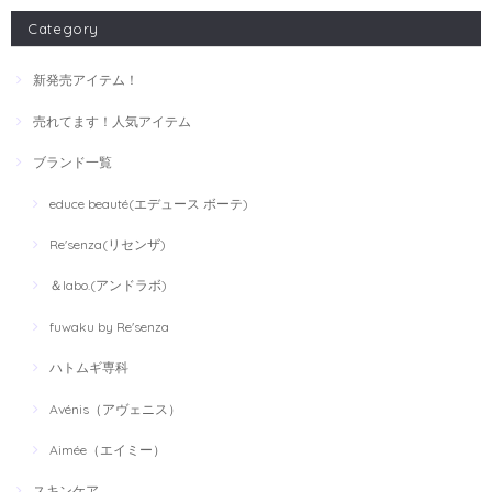
Category
新発売アイテム！
売れてます！人気アイテム
ブランド一覧
educe beauté(エデュース ボーテ)
Re'senza(リセンザ)
＆labo.(アンドラボ)
fuwaku by Re'senza
ハトムギ専科
Avénis（アヴェニス）
Aimée（エイミー）
スキンケア