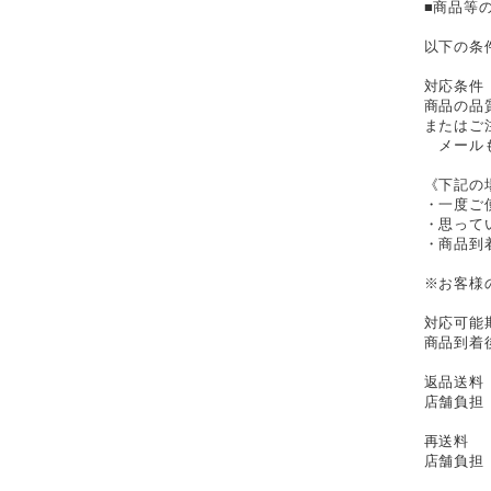
■商品等
以下の条
対応条件
商品の品
またはご
メールも
《下記の
・一度ご
・思って
・商品到
※お客様
対応可能
商品到着
返品送料
店舗負担
再送料
店舗負担