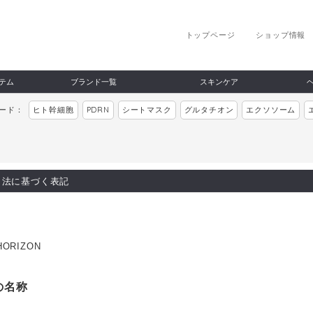
トップページ
ショップ情報
テム
ブランド一覧
スキンケア
ワード：
ヒト幹細胞
PDRN
シートマスク
グルタチオン
エクソソーム
引法に基づく表記
ORIZON
の名称