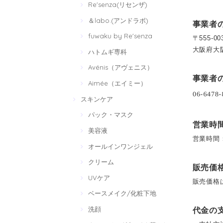
Re'senza(リセンザ)
＆labo.(アンドラボ)
事業者
fuwaku by Re'senza
〒555-00
大阪府大阪
ハトムギ専科
Avénis（アヴェニス）
事業者
Aimée（エイミー）
スキンケア
パック・マスク
営業時
美容液
営業時間
オールインワンジェル
クリーム
販売価
UVケア
販売価格
ベースメイク/化粧下地
洗顔
代金の