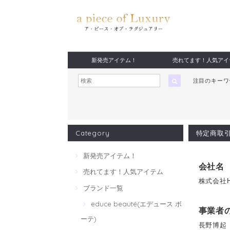
新発売アイテム！
売れてます！人気アイ
注目のキー
Category
特定商取
新発売アイテム！
会社名
売れてます！人気アイテム
株式会社H
ブランド一覧
educe beauté(エデュース ボ
事業者
ーテ)
長野博起