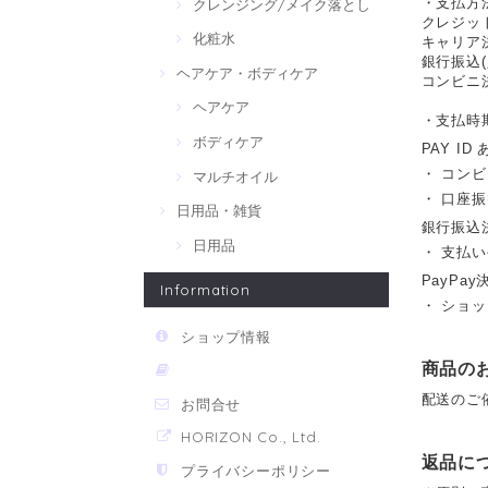
・支払方
クレンジング/メイク落とし
クレジッ
化粧水
キャリア
銀行振込
ヘアケア・ボディケア
コンビニ決
ヘアケア
・支払時
ボディケア
PAY ID
・ コン
マルチオイル
・ 口座
日用品・雑貨
銀行振込
日用品
・ 支払い
PayPay
Information
・ ショ
ショップ情報
商品の
配送のご
お問合せ
HORIZON Co., Ltd.
返品に
プライバシーポリシー