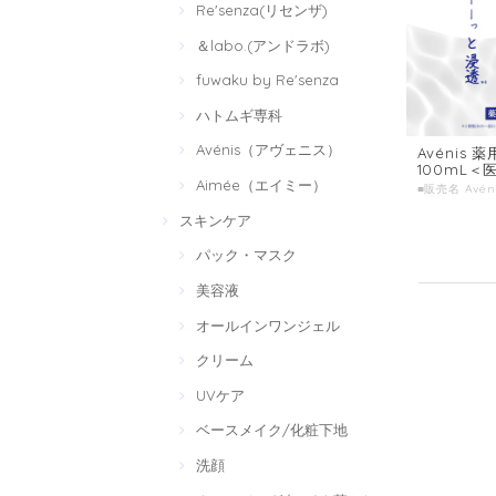
Re'senza(リセンザ)
＆labo.(アンドラボ)
fuwaku by Re'senza
ハトムギ専科
Avénis（アヴェニス）
Avénis
100mL＜
Aimée（エイミー）
スキンケア
パック・マスク
美容液
オールインワンジェル
クリーム
UVケア
ベースメイク/化粧下地
洗顔