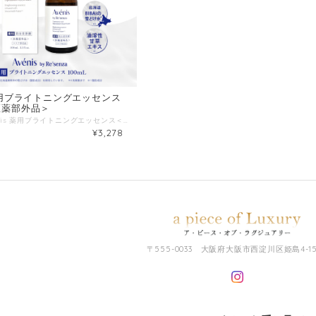
 薬用ブライトニングエッセンス
医薬部外品＞
■販売名 Avénis 薬用ブライトニングエッセンス＜医薬部外品＞ ■種類別名称 保湿美容液 ■容量 100mL ■製造国 日本
¥3,278
〒555-0033 大阪府大阪市西淀川区姫島4-15-