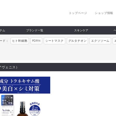
トップページ
ショップ情報
テム
ブランド一覧
スキンケア
ワード：
ヒト幹細胞
PDRN
シートマスク
グルタチオン
エクソソーム
（アヴェニス）