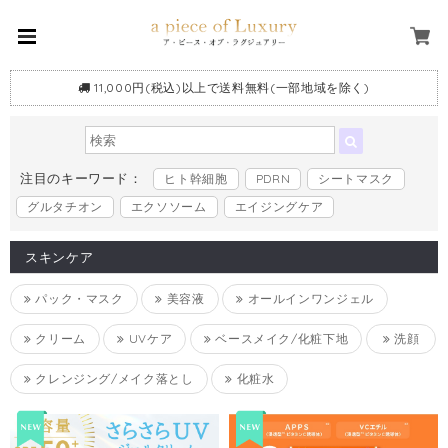
11,000円(税込)以上で送料無料(一部地域を除く)
注目のキーワード：
ヒト幹細胞
PDRN
シートマスク
グルタチオン
エクソソーム
エイジングケア
スキンケア
パック・マスク
美容液
オールインワンジェル
クリーム
UVケア
ベースメイク/化粧下地
洗顔
クレンジング/メイク落とし
化粧水