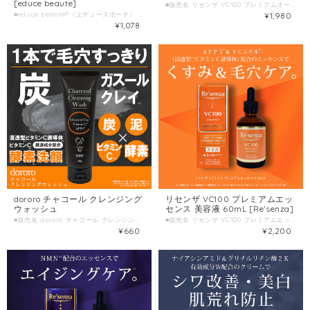
[educe beaute]
■販売名 リセンザ VC100 プレミアムオールインワンジェル ■容量 100g ■製造国 日本 ■製造販売元 株式会社HORIZON
■educe beauté®（エデュースボーテ） 薬用シワ改善＆美白マスク ＜医薬部外品＞7枚入 ■容量 7枚入(美容液93mL) ■製造国 日本
¥1,980
¥1,078
dororo チャコール クレンジング
リセンザ VC100 プレミアムエッ
ウォッシュ
センス 美容液 60mL [Re'senza]
■販売名 dororo チャコール クレンジングウォッシュ ■容量 150g ■製造国 日本 ■製造販売元 株式会社HORIZON
■販売名 リセンザ VC100 プレミアムエッセンス ■種別名称 保湿美容液 ■容量 60ml ■製造国 日本 ■製造販売元 株式会社セーフティ
¥660
¥2,200