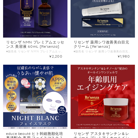
リセンザ NMN プレミアムエッセ
リセンザ 薬用シワ改善美白目元
ンス 美容液 60mL [Re'senza]
クリーム [Re'senza]
■販売名 リセンザ NMN プレミアムエッセンス ■種類別名称 保湿美容液 ■容量 60ml ■製造国 日本 ■製造販売元 株式会社HORIZON
■販売名 リセンザ 薬用シワ改善美白目元クリーム ■容量 30g ■製造国 日本
¥2,200
¥1,980
educe beauté ヒト幹細胞順化培
リセンザ アスタキサンチン＆レ
養液配合 夜用 フェイスマスク 7
チノール プレミアムオールイン