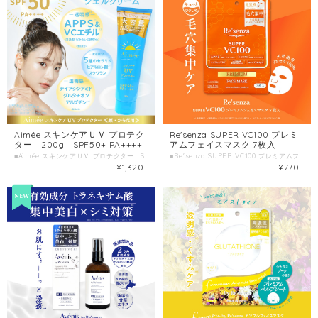
Aimée スキンケアＵＶ プロテク
Re'senza SUPER VC100 プレミ
ター 200g SPF50+ PA++++
アムフェイスマスク 7枚入
■Aimée スキンケアＵＶ プロテクター SPF50+ PA++++ ■種類別名称 ＵＶジェルクリーム ■容量 200g ■製造国 日本
■Re'senza SUPER VC100 プレミアムフェイスマスク ■種類別名称 シート状フェイスマスク ■容量 7枚入(美容液105mL) ■製造国 日本 ■製造販売元 株式会社HORIZON
¥1,320
¥770