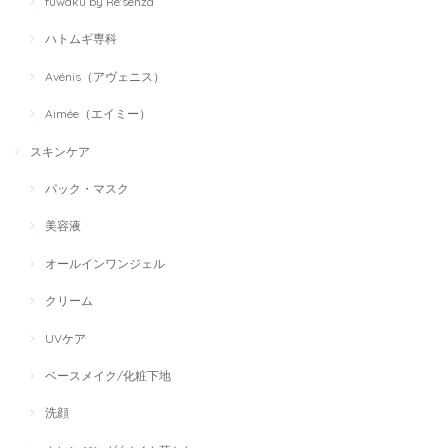
fuwaku by Re'senza
ハトムギ専科
Avénis（アヴェニス）
Aimée（エイミー）
スキンケア
パック・マスク
美容液
オールインワンジェル
クリーム
UVケア
ベースメイク/化粧下地
洗顔