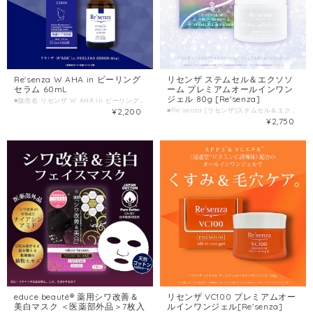
Re'senza W AHA in ピーリング
リセンザ ステムセル＆エクソソ
セラム 60mL
ーム プレミアムオールインワン
ジェル 80g [Re'senza]
■販売名 リセンザ W AHA in ピーリングセラム 60mL ■種類別名称 保湿美容液 ■容量 60ml ■製造国 日本 ■製造販売元 株式会社HORIZON
¥2,200
■Re'senza (リセンザ)ステムセル＆エクソソーム プレミアムオールインワンジェル 80g ■種類別名称 保湿ジェル ■容量 80g ■製造国 日本 ■製造販売元 株式会社HORIZON
¥2,750
educe beauté® 薬用シワ改善＆
リセンザ VC100 プレミアムオー
美白マスク ＜医薬部外品＞7枚入
ルインワンジェル[Re'senza]