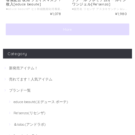
枚入[educe beaute]
ワンジェル[Re'senza]
■educe beauté® ヒト幹細胞順化培養液配合 NIGHT BLANC FACE MASK エデュースボーテ ナイトブラン フェイスマスク ■種類別名称 シート状フェイスマスク ■容量 7枚入(美容液105mL) ■製造国 日本 ■製造販売元 株式会社HORIZON
■販売名 リセンザ アスタキサンチン＆レチノール プレミアムオールインワンジェル ■容量 100g ■製造国 日本 ■製造販売元 株式会社HORIZON
¥1,078
¥1,980
More
Category
新発売アイテム！
売れてます！人気アイテム
ブランド一覧
educe beauté(エデュース ボーテ)
Re'senza(リセンザ)
＆labo.(アンドラボ)