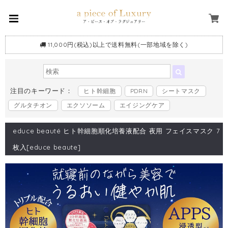
11,000円(税込)以上で送料無料(一部地域を除く)
注目のキーワード：
ヒト幹細胞
PDRN
シートマスク
グルタチオン
エクソソーム
エイジングケア
educe beauté ヒト幹細胞順化培養液配合 夜用 フェイスマスク 7
枚入[educe beaute]