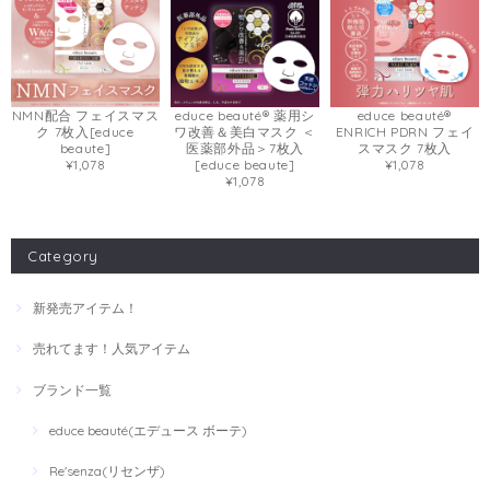
NMN配合 フェイスマス
educe beauté® 薬用シ
educe beauté®
ク 7枚入[educe
ワ改善＆美白マスク ＜
ENRICH PDRN フェイ
beaute]
医薬部外品＞7枚入
スマスク 7枚入
¥1,078
[educe beaute]
¥1,078
¥1,078
Category
新発売アイテム！
売れてます！人気アイテム
ブランド一覧
educe beauté(エデュース ボーテ)
Re'senza(リセンザ)