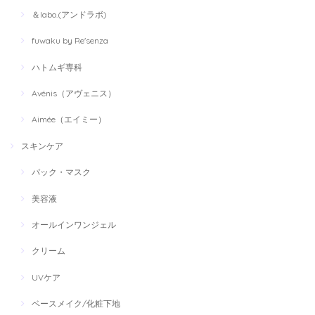
＆labo.(アンドラボ)
fuwaku by Re'senza
ハトムギ専科
Avénis（アヴェニス）
Aimée（エイミー）
スキンケア
パック・マスク
美容液
オールインワンジェル
クリーム
UVケア
ベースメイク/化粧下地