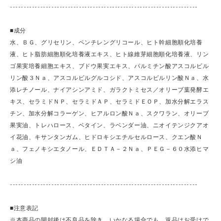
--------------------------------------------------------------------
■成分
水、ＢＧ、グリセリン、ペンチレングリコール、ヒト幹細胞順化培養
液、ヒト脂肪細胞順化培養液エキス、ヒト線維芽細胞順化培養液、リン
ゴ果実培養細胞エキス、ブドウ果実エキス、パルミチン酸アスコルビル
リン酸３Ｎａ、アスコルビルグルコシド、アスコルビルリン酸Ｎａ、水
添レチノール、ナイアシンアミド、ガラクトミセス／オリーブ葉発酵エ
キス、セラミドＮＰ、セラミドＡＰ、セラミドＥＯＰ、加水分解エラス
チン、加水分解コラーゲン、ヒアルロン酸Ｎａ、スクワラン、オリーブ
果実油、トレハロース、ベタイン、ラベンダー油、ニオイテンジクアオ
イ花油、キサンタンガム、ヒドロキシエチルセルロース、クエン酸Ｎ
ａ、フェノキシエタノール、ＥＤＴＡ－２Ｎａ、ＰＥＧ－６０水添ヒマ
シ油
--------------------------------------------------------------------
■注意表記
※本商品の開封後は不良品を除き、いかなる場合でも、返品はお受けで