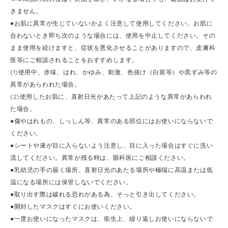
きません。
●お肌に異常が生じていないかよく注意して使用してください。お肌に
合わないとき即ち次のような場合には、使用を中止してください。その
まま使用を続けますと、症状を悪化させることがありますので、皮膚科
医等にご相談されることをおすすめします。
(1)使用中、赤味、はれ、かゆみ、刺激、色抜け（白斑等）や黒ずみ等の
異常があらわれた場合。
(2)使用したお肌に、直射日光があたって上記のような異常があらわれ
た場合。
●傷やはれもの、しっしん等、異常のある部位にはお使いにならないで
ください。
●シートや液が目に入らないよう注意し、目に入った場合はすぐに洗い
流してください。異常が残る時は、眼科医にご相談ください。
●乳幼児の手の届く場所、直射日光のあたる場所や極端に高温または低
温になる場所には保管しないでください。
●取り出す際は破れる恐れがある為、そっと引き出してください。
●開封したマスクはすぐにお使いください。
●一度お使いになったマスクは、衛生上、繰り返しお使いにならないで