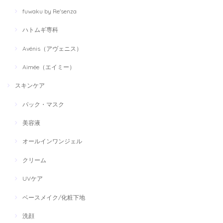
fuwaku by Re'senza
ハトムギ専科
Avénis（アヴェニス）
Aimée（エイミー）
スキンケア
パック・マスク
美容液
オールインワンジェル
クリーム
UVケア
ベースメイク/化粧下地
洗顔