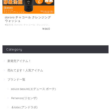
dororo チャコール クレンジング
ウォッシュ
■販売名 dororo チャコール クレンジングウォッシュ ■容量 150g ■製造国 日本 ■製造販売元 株式会社HORIZON
¥660
Category
新発売アイテム！
売れてます！人気アイテム
ブランド一覧
educe beauté(エデュース ボーテ)
Re'senza(リセンザ)
＆labo.(アンドラボ)