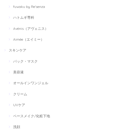
fuwaku by Re'senza
ハトムギ専科
Avénis（アヴェニス）
Aimée（エイミー）
スキンケア
パック・マスク
美容液
オールインワンジェル
クリーム
UVケア
ベースメイク/化粧下地
洗顔