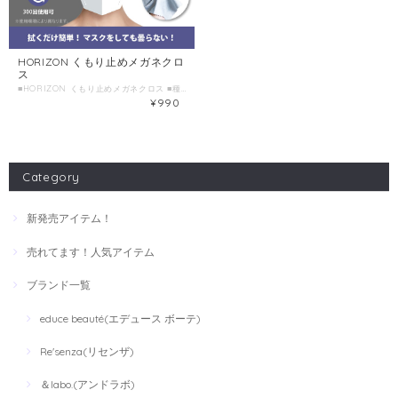
HORIZON くもり止めメガネクロ
ス
■HORIZON くもり止めメガネクロス ■種類別名称：メガネクリーナー ■容量：1枚 ■生産国：韓国 ■発売元 : 株式会社HORIZON
¥990
Category
新発売アイテム！
売れてます！人気アイテム
ブランド一覧
educe beauté(エデュース ボーテ)
Re'senza(リセンザ)
＆labo.(アンドラボ)