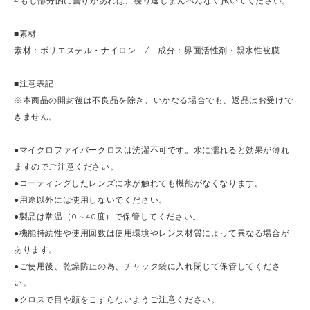
4.もし部分的に曇りがあれば、繰り返しまんべんなく拭いてください。
■素材
素材：ポリエステル・ナイロン / 成分：界面活性剤・親水性被膜
■注意表記
※本商品の開封後は不良品を除き、いかなる場合でも、返品はお受けで
きません。
●マイクロファイバークロスは洗濯不可です。水に濡れると効果が薄れ
ますのでご注意ください。
●コーティングしたレンズに水が触れても機能がなくなります。
●用途以外には使用しないでください。
●製品は常温（0～40度）で保管してください。
●機能持続性や使用回数は使用環境やレンズ材質によって異なる場合が
あります。
●ご使用後、乾燥防止の為、チャック袋に入れ閉じて保管してくださ
い。
●クロスで目や顔をこすらないようご注意ください。