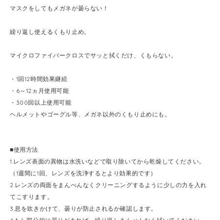
マスクをしてもメガネが曇らない！
繰り返し使えるくもり止め。
マイクロファイバークロスでサッと拭くだけ、くもらない。
・1回12時間効果継続
・6～12ヵ月使用可能
・300回以上使用可能
ヘルメットやゴーグル等、メガネ以外のくもり止めにも。
■使用方法
1.レンズ表面の異物は水洗いなどで取り除いてから乾燥してください。
（1週間に1回、レンズを洗浄するとより効果的です）
2.レンズの両面をまんべんなくクリーニングするように少しの力を入れ
てこすります。
3.息を吹きかけて、曇りが防止されるか確認します。