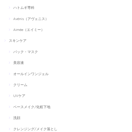
ハトムギ専科
Avénis（アヴェニス）
Aimée（エイミー）
スキンケア
パック・マスク
美容液
オールインワンジェル
クリーム
UVケア
ベースメイク/化粧下地
洗顔
クレンジング/メイク落とし