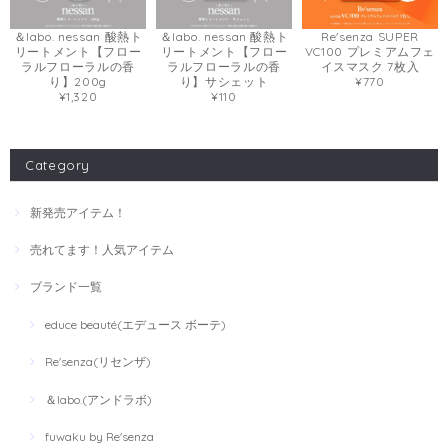
＆labo. nessan 酸熱ト
＆labo. nessan 酸熱ト
Re'senza SUPER
リートメント【フロー
リートメント【フロー
VC100 プレミアムフェ
ラルフローラルの香
ラルフローラルの香
イスマスク 7枚入
り】200g
り】サシェット
¥770
¥1,320
¥110
Category
新発売アイテム！
売れてます！人気アイテム
ブランド一覧
educe beauté(エデュース ボーテ)
Re'senza(リセンザ)
＆labo.(アンドラボ)
fuwaku by Re'senza