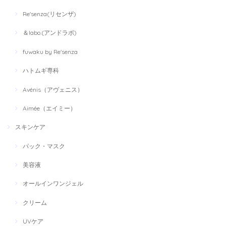
Re'senza(リセンザ)
＆labo.(アンドラボ)
fuwaku by Re'senza
ハトムギ専科
Avénis（アヴェニス）
Aimée（エイミー）
スキンケア
パック・マスク
美容液
オールインワンジェル
クリーム
UVケア