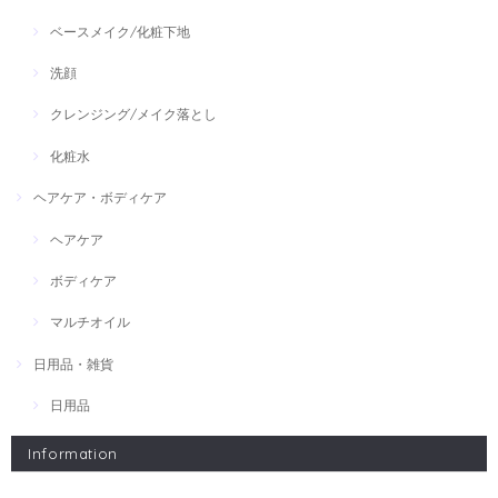
ベースメイク/化粧下地
洗顔
クレンジング/メイク落とし
化粧水
ヘアケア・ボディケア
ヘアケア
ボディケア
マルチオイル
日用品・雑貨
日用品
Information