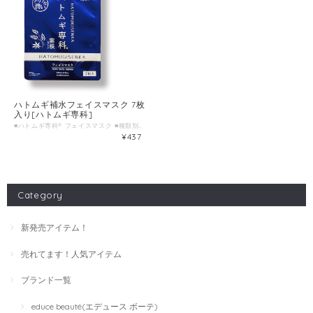
ハトムギ補水フェイスマスク 7枚
入り[ハトムギ専科]
■ハトムギ専科® フェイスマスク ■種類別名称 シート状フェイスマスク ■容量 7枚入(美容液105mL) ■製造国 日本 ■製造販売元 株式会社HORIZON
¥437
Category
新発売アイテム！
売れてます！人気アイテム
ブランド一覧
educe beauté(エデュース ボーテ)