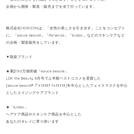
企画から開発・製造・販売までを全て行っています。
株式会社HORIZONは、「女性の美しさを引き出す」ことをコンセプト
に、「educe beauté」「Re'senza」「&labo.」などのスキンケアなど
の企画・製造販売をしています。
▼取扱ブランド
★累計80万個突破「educe beaute」
LDK the Beauty 8月号で上半期ベストコスメを受賞した
[educe beauté® ﾌﾟﾚﾐｱﾑｹｱ ﾌｪｲｽﾏｽｸ]を中心としたフェイスマスクを中心
としたエイジングケアブランド
★「&labo.」
ヘアケア商品やスキンケア商品を中心とした
あなたのキレイに寄り添います