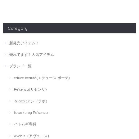
Category
新発売アイテム！
売れてます！人気アイテム
ブランド一覧
educe beauté(エデュース ボーテ)
Re'senza(リセンザ)
＆labo.(アンドラボ)
fuwaku by Re'senza
ハトムギ専科
Avénis（アヴェニス）