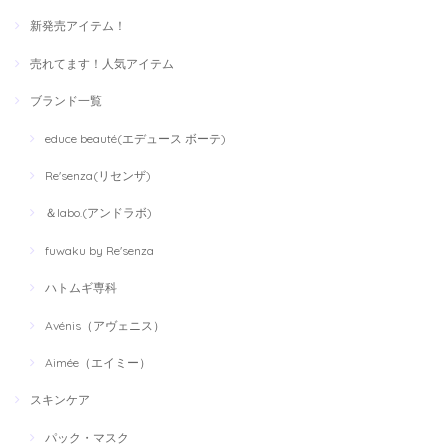
新発売アイテム！
売れてます！人気アイテム
ブランド一覧
educe beauté(エデュース ボーテ)
Re'senza(リセンザ)
＆labo.(アンドラボ)
fuwaku by Re'senza
ハトムギ専科
Avénis（アヴェニス）
Aimée（エイミー）
スキンケア
パック・マスク