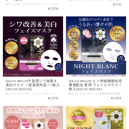
¥770
■Re'senza ３ステムセル＆エクソソーム プレミアムフェイスマスク 7枚入 ■容量 7枚入(美容液105mL) ■製造国 日本 ■製造販売元 株式会社HORIZON
¥1,078
educe beauté ヒト幹細胞順化培
educe beauté® 薬用シワ改善＆
養液配合 夜用 フェイスマスク 7
美白マスク ＜医薬部外品＞7枚入
枚入[educe beaute]
[educe beaute]
■educe beauté® ヒト幹細胞順化培養液配合 NIGHT BLANC FACE MASK エデュースボーテ ナイトブラン フェイスマスク ■種類別名称 シート状フェイスマスク ■容量 7枚入(美容液105mL) ■製造国 日本 ■製造販売元 株式会社HORIZON
■educe beauté®（エデュースボーテ） 薬用シワ改善＆美白マスク ＜医薬部外品＞7枚入 ■容量 7枚入(美容液93mL) ■製造国 日本
¥1,078
¥1,078