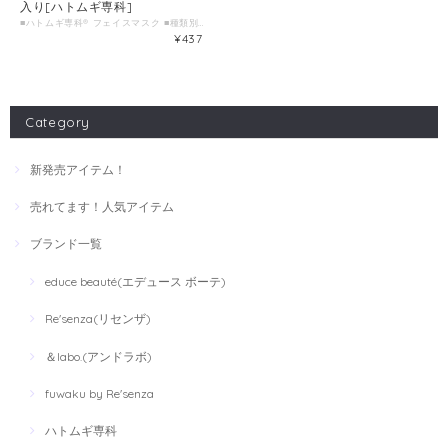
入り[ハトムギ専科]
■ハトムギ専科® フェイスマスク ■種類別名称 シート状フェイスマスク ■容量 7枚入(美容液105mL) ■製造国 日本 ■製造販売元 株式会社HORIZON
¥437
Category
新発売アイテム！
売れてます！人気アイテム
ブランド一覧
educe beauté(エデュース ボーテ)
Re'senza(リセンザ)
＆labo.(アンドラボ)
fuwaku by Re'senza
ハトムギ専科