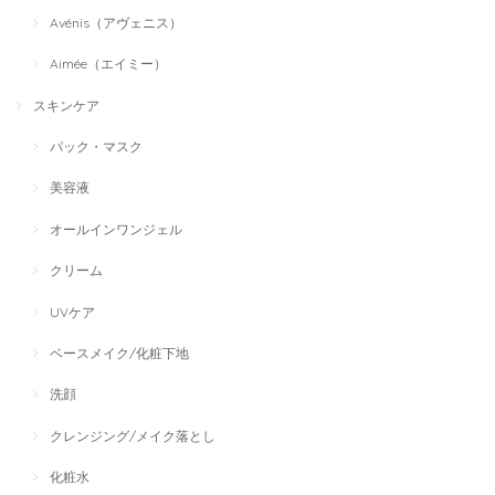
Avénis（アヴェニス）
Aimée（エイミー）
スキンケア
パック・マスク
美容液
オールインワンジェル
クリーム
UVケア
ベースメイク/化粧下地
洗顔
クレンジング/メイク落とし
化粧水