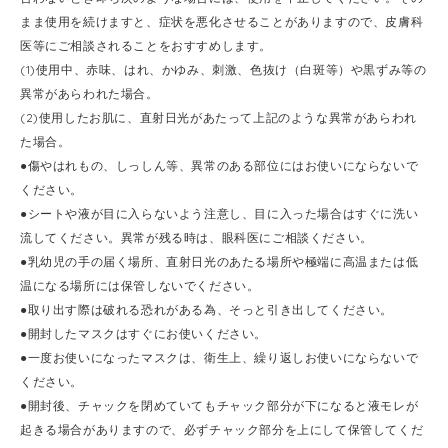
まま使用を続けますと、症状を悪化させることがありますので、皮膚科
医等にご相談されることをおすすめします。
(1)使用中、赤味、はれ、かゆみ、刺激、色抜け（白斑等）や黒ずみ等の
異常があらわれた場合。
(2)使用したお肌に、直射日光があたって上記のような異常があらわれ
た場合。
●傷やはれもの、しっしん等、異常のある部位にはお使いにならないで
ください。
●シートや液が目に入らないよう注意し、目に入った場合はすぐに洗い
流してください。異常が残る時は、眼科医にご相談ください。
●乳幼児の手の届く場所、直射日光のあたる場所や極端に高温または低
温になる場所には保管しないでください。
●取り出す際は破れる恐れがある為、そっと引き出してください。
●開封したマスクはすぐにお使いください。
●一度お使いになったマスクは、衛生上、繰り返しお使いにならないで
ください。
●開封後、チャックを閉めていてもチャック部分が下になると液モレが
起きる場合がありますので、必ずチャック部分を上にして保管してくだ