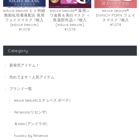
educe beauté ヒト幹細
educe beauté® 薬用シ
educe beauté®
胞順化培養液配合 夜用
ワ改善＆美白マスク ＜
ENRICH PDRN フェイ
フェイスマスク 7枚入
医薬部外品＞7枚入
スマスク 7枚入
[educe beaute]
[educe beaute]
¥1,078
¥1,078
¥1,078
Category
新発売アイテム！
売れてます！人気アイテム
ブランド一覧
educe beauté(エデュース ボーテ)
Re'senza(リセンザ)
＆labo.(アンドラボ)
fuwaku by Re'senza