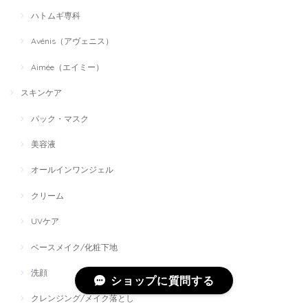
ハトムギ専科
Avénis（アヴェニス）
Aimée（エイミー）
スキンケア
パック・マスク
美容液
オールインワンジェル
クリーム
UVケア
ベースメイク/化粧下地
洗顔
ショップに質問する
クレンジング/メイク落とし