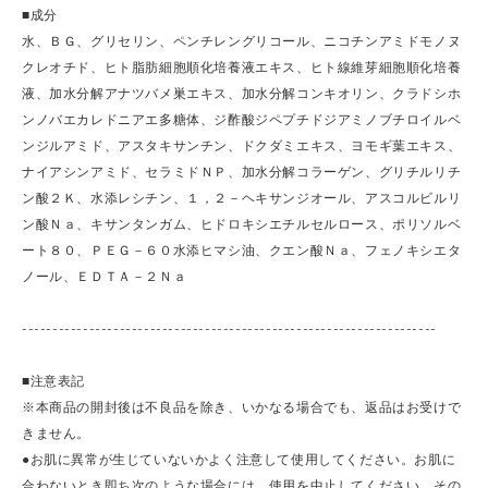
■成分
水、ＢＧ、グリセリン、ペンチレングリコール、ニコチンアミドモノヌ
クレオチド、ヒト脂肪細胞順化培養液エキス、ヒト線維芽細胞順化培養
液、加水分解アナツバメ巣エキス、加水分解コンキオリン、クラドシホ
ンノバエカレドニアエ多糖体、ジ酢酸ジペプチドジアミノブチロイルベ
ンジルアミド、アスタキサンチン、ドクダミエキス、ヨモギ葉エキス、
ナイアシンアミド、セラミドＮＰ、加水分解コラーゲン、グリチルリチ
ン酸２Ｋ、水添レシチン、１，２－ヘキサンジオール、アスコルビルリ
ン酸Ｎａ、キサンタンガム、ヒドロキシエチルセルロース、ポリソルベ
ート８０、ＰＥＧ－６０水添ヒマシ油、クエン酸Ｎａ、フェノキシエタ
ノール、ＥＤＴＡ－２Ｎａ
--------------------------------------------------------------------
■注意表記
※本商品の開封後は不良品を除き、いかなる場合でも、返品はお受けで
きません。
●お肌に異常が生じていないかよく注意して使用してください。お肌に
合わないとき即ち次のような場合には、使用を中止してください。その