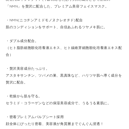
「NMN」を贅沢に配合した、プレミアム美容フェイスマスク。
・NMN(ニコチンアミドモノヌクレオチド)配合
肌のコンディションをサポート、自信あふれるツヤメキ肌に。
・ダブル成分配合。
（ヒト脂肪細胞順化培養液エキス、ヒト線維芽細胞順化培養液エキス配
合）
・贅沢美容成分たっぷり。
アスタキサンチン、ツバメの巣、黒真珠など、ハリツヤ肌へ導く成分を
贅沢に配合。
・乾燥から肌を守る。
セラミド・コラーゲンなどの保湿美容成分で、うるうる素肌に。
・密着プレミアムパルプシート採用
顔全体にぴったり密着、美容液が角質層までぐんぐん浸透！