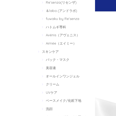
Re'senza(リセンザ)
＆labo.(アンドラボ)
fuwaku by Re'senza
ハトムギ専科
Avénis（アヴェニス）
Aimée（エイミー）
スキンケア
パック・マスク
美容液
オールインワンジェル
クリーム
UVケア
ベースメイク/化粧下地
洗顔