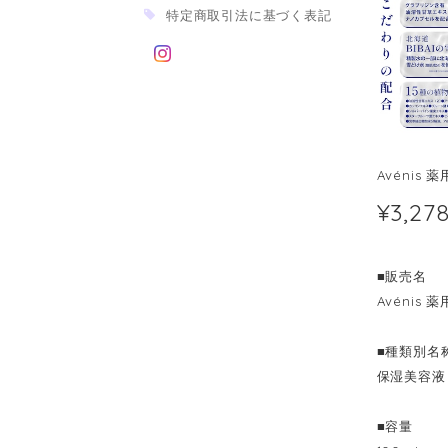
特定商取引法に基づく表記
Avénis
¥3,27
■販売名
Avéni
■種類別名
保湿美容液
■容量