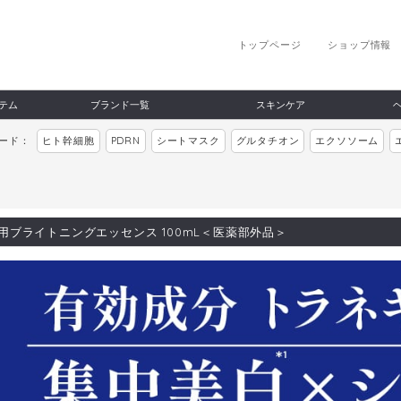
トップページ
ショップ情報
テム
ブランド一覧
スキンケア
ワード：
ヒト幹細胞
PDRN
シートマスク
グルタチオン
エクソソーム
s 薬用ブライトニングエッセンス 100mL＜医薬部外品＞