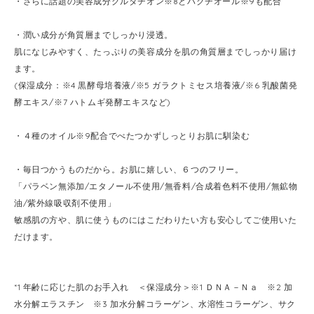
・さらに話題の美容成分グルタチオン※8とバクチオール※9も配合
・潤い成分が角質層までしっかり浸透。
肌になじみやすく、たっぷりの美容成分を肌の角質層までしっかり届け
ます。
(保湿成分：※4 黒酵母培養液/※5 ガラクトミセス培養液/※6 乳酸菌発
酵エキス/※7 ハトムギ発酵エキスなど)
・４種のオイル※9配合でべたつかずしっとりお肌に馴染む
・毎日つかうものだから。お肌に嬉しい、６つのフリー。
「パラベン無添加/エタノール不使用/無香料/合成着色料不使用/無鉱物
油/紫外線吸収剤不使用」
敏感肌の方や、肌に使うものにはこだわりたい方も安心してご使用いた
だけます。
*1 年齢に応じた肌のお手入れ ＜保湿成分＞※1 ＤＮＡ－Ｎａ ※2 加
水分解エラスチン ※3 加水分解コラーゲン、水溶性コラーゲン、サク