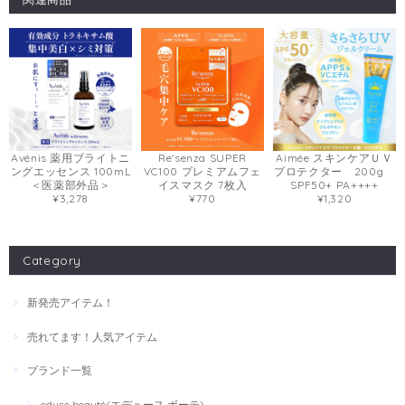
Avénis 薬用ブライトニ
Aimée スキンケアＵＶ
Re'senza SUPER
ングエッセンス 100mL
プロテクター 200g
VC100 プレミアムフェ
＜医薬部外品＞
SPF50+ PA++++
イスマスク 7枚入
¥3,278
¥1,320
¥770
Category
新発売アイテム！
売れてます！人気アイテム
ブランド一覧
educe beauté(エデュース ボーテ)