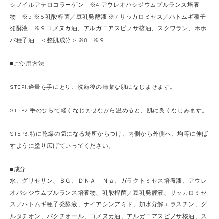
シノイルアテロコラーゲン ※4 アウレオバシジウムプルランス培養
物 ※5 ※6 乳酸桿菌／豆乳発酵液 ※7 サッカロミセス／ハトムギ種子
発酵液 ※9 コメヌカ油、アルガニアスピノサ核油、スクワラン、ホホ
バ種子油 ＜整肌成分＞※8 ※9
■ご使用方法
STEP1.適量を手にとり、洗顔後の清潔な肌になじませます。
STEP2.手のひらで軽くなじませながら温めると、肌に良くなじみます。
STEP3.特に乾燥の気になる場所からつけ、内側から外側へ、均等に伸ば
すように塗り広げていってください。
■成分
水、グリセリン、ＢＧ、ＤＮＡ－Ｎａ、ガラクトミセス培養液、アウレ
オバシジウムプルランス培養物、乳酸桿菌／豆乳発酵液、サッカロミセ
ス／ハトムギ種子発酵液、ナイアシンアミド、加水分解エラスチン、グ
ルタチオン、バクチオール、コメヌカ油、アルガニアスピノサ核油、ス