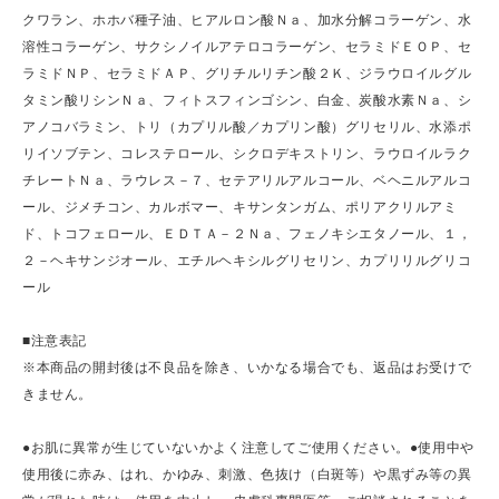
クワラン、ホホバ種子油、ヒアルロン酸Ｎａ、加水分解コラーゲン、水
溶性コラーゲン、サクシノイルアテロコラーゲン、セラミドＥＯＰ、セ
ラミドＮＰ、セラミドＡＰ、グリチルリチン酸２Ｋ、ジラウロイルグル
タミン酸リシンＮａ、フィトスフィンゴシン、白金、炭酸水素Ｎａ、シ
アノコバラミン、トリ（カプリル酸／カプリン酸）グリセリル、水添ポ
リイソブテン、コレステロール、シクロデキストリン、ラウロイルラク
チレートＮａ、ラウレス－７、セテアリルアルコール、ベヘニルアルコ
ール、ジメチコン、カルボマー、キサンタンガム、ポリアクリルアミ
ド、トコフェロール、ＥＤＴＡ－２Ｎａ、フェノキシエタノール、１，
２－ヘキサンジオール、エチルヘキシルグリセリン、カプリリルグリコ
ール
■注意表記
※本商品の開封後は不良品を除き、いかなる場合でも、返品はお受けで
きません。
●お肌に異常が生じていないかよく注意してご使用ください。●使用中や
使用後に赤み、はれ、かゆみ、刺激、色抜け（白斑等）や黒ずみ等の異