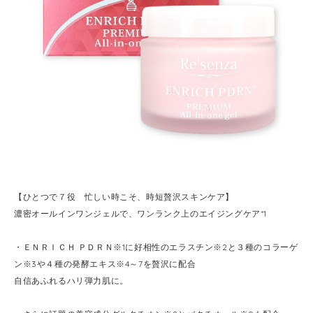
【ひとつで７役 忙しい時こそ、時短贅沢スキンケア】
濃密オールインワンジェルで、ワンランク上のエイジングケア*1
・ＥＮＲＩＣＨ ＰＤＲＮ※1に好相性のエラスチン※2と３種のコラーゲ
ン※3や４種の発酵エキス※4～7を贅沢に配合
自信あふれるハリ弾力肌に。