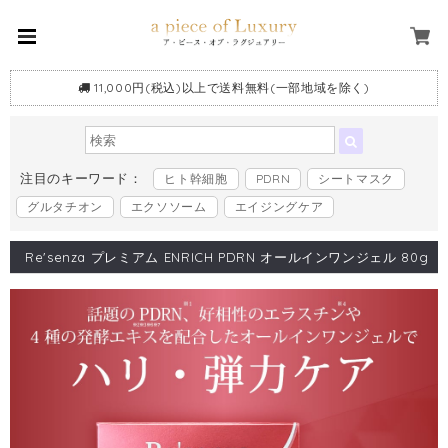
11,000円(税込)以上で送料無料(一部地域を除く)
注目のキーワード：
ヒト幹細胞
PDRN
シートマスク
グルタチオン
エクソソーム
エイジングケア
Re'senza プレミアム ENRICH PDRN オールインワンジェル 80g