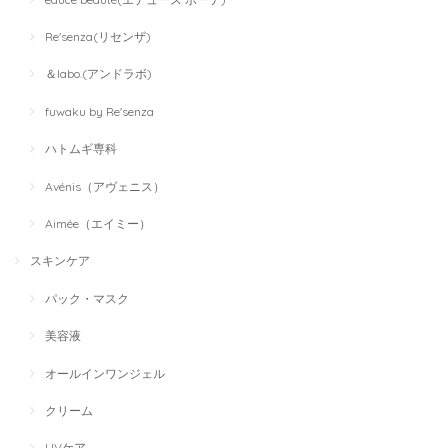
Re'senza(リセンザ)
＆labo.(アンドラボ)
fuwaku by Re'senza
ハトムギ専科
Avénis（アヴェニス）
Aimée（エイミー）
スキンケア
パック・マスク
美容液
オールインワンジェル
クリーム
UVケア