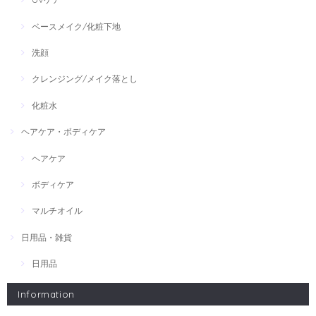
ベースメイク/化粧下地
洗顔
クレンジング/メイク落とし
化粧水
ヘアケア・ボディケア
ヘアケア
ボディケア
マルチオイル
日用品・雑貨
日用品
Information