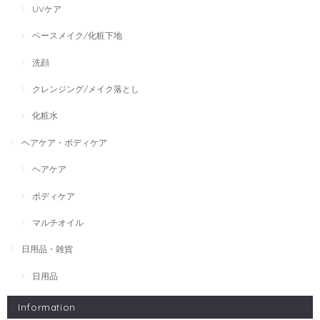
UVケア
ベースメイク/化粧下地
洗顔
クレンジング/メイク落とし
化粧水
ヘアケア・ボディケア
ヘアケア
ボディケア
マルチオイル
日用品・雑貨
日用品
Information