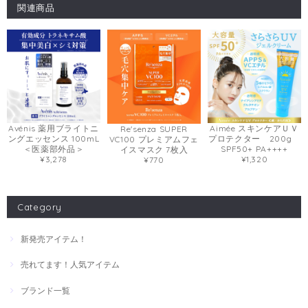
関連商品
Avénis 薬用ブライトニ
Aimée スキンケアＵＶ
Re'senza SUPER
ングエッセンス 100mL
プロテクター 200g
VC100 プレミアムフェ
＜医薬部外品＞
SPF50+ PA++++
イスマスク 7枚入
¥3,278
¥1,320
¥770
Category
新発売アイテム！
売れてます！人気アイテム
ブランド一覧