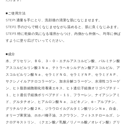
■ご使用方法
STEP1.適量を手にとり、洗顔後の清潔な肌になじませます。
STEP2.手のひらで軽くなじませながら温めると、肌に良くなじみます。
STEP3.特に乾燥の気になる場所からつけ、内側から外側へ、均等に伸ば
すように塗り広げていってください。
■成分
水、グリセリン、ＢＧ、３－Ｏ－エチルアスコルビン酸、パルミチン酸
アスコルビルリン酸３Ｎａ、テトラヘキシルデカン酸アスコルビル、ア
スコルビルリン酸Ｎａ、セラミドＮＧ、セラミドＮＰ、セラミドＡＰ、
サクシノイルアテロコラーゲン、加水分解コラーゲン、水溶性コラーゲ
ン、ヒト脂肪細胞順化培養液エキス、ヒト遺伝子組換オリゴペプチド－
１、ヒト遺伝子組換ポリペプチド－１１、フラーレン、ナイアシンアミ
ド、グルタチオン、ヒアルロン酸Ｎａ、ユビキノン、α－アルブチン、
グリチルリチン酸２Ｋ、ジラウロイルグルタミン酸リシンＮａ、白金、
オリーブ果実油、ホホバ種子油、スクワラン、フィトステロールズ、シ
クロデキストリン、（クエン酸／乳酸／リノール酸／オレイン酸）グリ