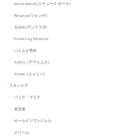
educe beauté(エデュース ボーテ)
Re'senza(リセンザ)
＆labo.(アンドラボ)
fuwaku by Re'senza
ハトムギ専科
Avénis（アヴェニス）
Aimée（エイミー）
スキンケア
パック・マスク
美容液
オールインワンジェル
クリーム