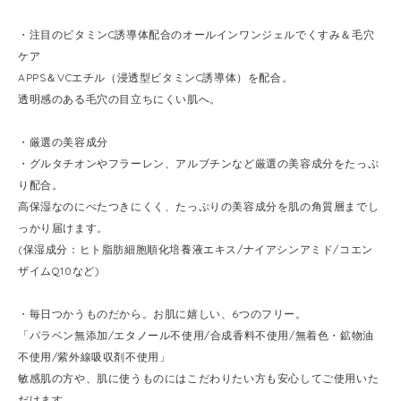
・注目のビタミンC誘導体配合のオールインワンジェルでくすみ＆毛穴
ケア
APPS＆VCエチル（浸透型ビタミンC誘導体）を配合。
透明感のある毛穴の目立ちにくい肌へ。
・厳選の美容成分
・グルタチオンやフラーレン、アルブチンなど厳選の美容成分をたっぷ
り配合。
高保湿なのにべたつきにくく、たっぷりの美容成分を肌の角質層までし
っかり届けます。
(保湿成分：ヒト脂肪細胞順化培養液エキス/ナイアシンアミド/コエン
ザイムQ10など)
・毎日つかうものだから。お肌に嬉しい、6つのフリー。
「パラベン無添加/エタノール不使用/合成香料不使用/無着色・鉱物油
不使用/紫外線吸収剤不使用」
敏感肌の方や、肌に使うものにはこだわりたい方も安心してご使用いた
だけます。