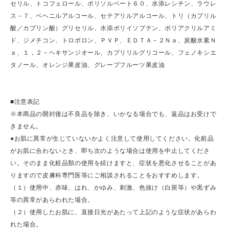
セリル、トコフェロール、ポリソルベート６０、水添レシチン、ラウレ
ス－７、ベヘニルアルコール、セテアリルアルコール、トリ（カプリル
酸／カプリン酸）グリセリル、水添ポリイソブテン、ポリアクリルアミ
ド、ジメチコン、トロポロン、ＰＶＰ、ＥＤＴＡ－２Ｎａ、炭酸水素Ｎ
ａ、１，２－ヘキサンジオール、カプリリルグリコール、フェノキシエ
タノール、オレンジ果皮油、グレープフルーツ果皮油
■注意表記
※本商品の開封後は不良品を除き、いかなる場合でも、返品はお受けで
きません。
●お肌に異常が生じていないかよく注意して使用してください。化粧品
がお肌に合わないとき、即ち次のような場合は使用を中止してくださ
い。そのまま化粧品類の使用を続けますと、症状を悪化させることがあ
りますので皮膚科専門医等にご相談されることをおすすめします。
（１）使用中、赤味、はれ、かゆみ、刺激、色抜け（白斑等）や黒ずみ
等の異常があらわれた場合。
（２）使用したお肌に、直接日光があたって上記のような症状があらわ
れた場合。