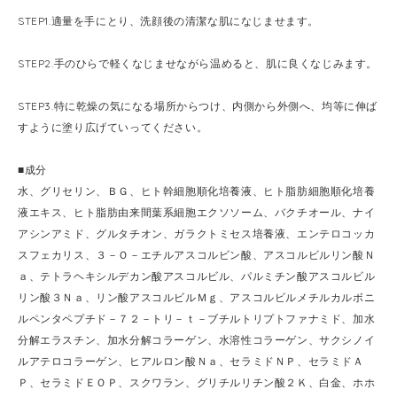
STEP1.適量を手にとり、洗顔後の清潔な肌になじませます。
STEP2.手のひらで軽くなじませながら温めると、肌に良くなじみます。
STEP3.特に乾燥の気になる場所からつけ、内側から外側へ、均等に伸ば
すように塗り広げていってください。
■成分
水、グリセリン、ＢＧ、ヒト幹細胞順化培養液、ヒト脂肪細胞順化培養
液エキス、ヒト脂肪由来間葉系細胞エクソソーム、バクチオール、ナイ
アシンアミド、グルタチオン、ガラクトミセス培養液、エンテロコッカ
スフェカリス、３－Ｏ－エチルアスコルビン酸、アスコルビルリン酸Ｎ
ａ、テトラヘキシルデカン酸アスコルビル、パルミチン酸アスコルビル
リン酸３Ｎａ、リン酸アスコルビルＭｇ、アスコルビルメチルカルボニ
ルペンタペプチド－７２－トリ－ｔ－ブチルトリプトファナミド、加水
分解エラスチン、加水分解コラーゲン、水溶性コラーゲン、サクシノイ
ルアテロコラーゲン、ヒアルロン酸Ｎａ、セラミドＮＰ、セラミドＡ
Ｐ、セラミドＥＯＰ、スクワラン、グリチルリチン酸２Ｋ、白金、ホホ