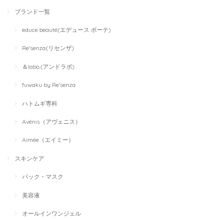
ブランド一覧
educe beauté(エデュース ボーテ)
Re'senza(リセンザ)
＆labo.(アンドラボ)
fuwaku by Re'senza
ハトムギ専科
Avénis（アヴェニス）
Aimée（エイミー）
スキンケア
パック・マスク
美容液
オールインワンジェル