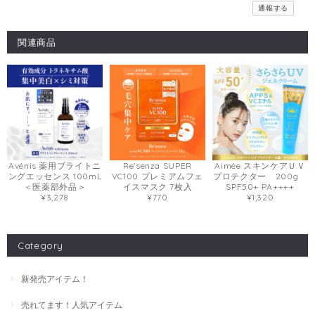
通報する
関連商品
Avénis 薬用ブライトニ
Aimée スキンケアＵＶ
Re'senza SUPER
ングエッセンス 100mL
プロテクター 200g
VC100 プレミアムフェ
＜医薬部外品＞
SPF50+ PA++++
イスマスク 7枚入
¥3,278
¥1,320
¥770
Category
新発売アイテム！
売れてます！人気アイテム