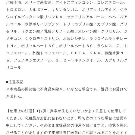
バ種子油、オリーブ果実油、フィトスフィンゴシン、コレステロール、
トロポロン、カルボマー、キサンタンガム、ポリアクリルアミド、ジラ
ウロイルグルタミン酸リシンＮａ、セテアリルアルコール、ベヘニルア
ルコール、水添ポリイソブテン、トリ（カプリル酸／カプリン酸）グリ
セリル、（クエン酸／乳酸／リノール酸／オレイン酸）グリセリル、ジ
メチコン、シクロデキストリン、水添レシチン、ラウロイルラクチレー
トＮａ、ポリソルベート６０、ポリソルベート８０、ラウレス－７、ト
コフェロール、酢酸トコフェロール、ＥＤＴＡ－２Ｎａ、炭酸水素Ｎ
ａ、フェノキシエタノール、１，２－ヘキサンジオール、カプリリルグ
リコール
■注意表記
※本商品の開封後は不良品を除き、いかなる場合でも、返品はお受けで
きません。
【使用上の注意】●お肌に異常が生じていないかよく注意して使用して
ください。化粧品がお肌に合わないとき、即ち次のような場合は使用を
中止してください。そのまま化粧品類の使用を続けますと、症状を悪化
させることがありますので皮膚科専門医等にご相談されることをおすす