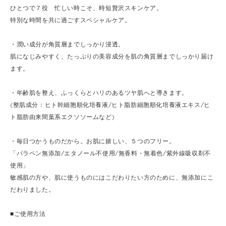
ひとつで７役 忙しい時こそ、時短贅沢スキンケア。
特別な時間を共に過ごすスペシャルケア。
・潤い成分が角質層までしっかり浸透。
肌になじみやすく、たっぷりの美容成分を肌の角質層までしっかり届け
ます。
・年齢肌を整え、ふっくらとハリのあるツヤ肌へと導きます。
(整肌成分：ヒト幹細胞順化培養液/ヒト脂肪細胞順化培養液エキス/ヒ
ト脂肪由来間葉系エクソソームなど)
・毎日つかうものだから。お肌に嬉しい、５つのフリー。
「パラペン無添加/エタノール不使用/無香料・無着色/紫外線吸収剤不
使用」
敏感肌の方や、肌に使うものにはこだわりたい方のために、無添加にこ
だわりました。
■ご使用方法