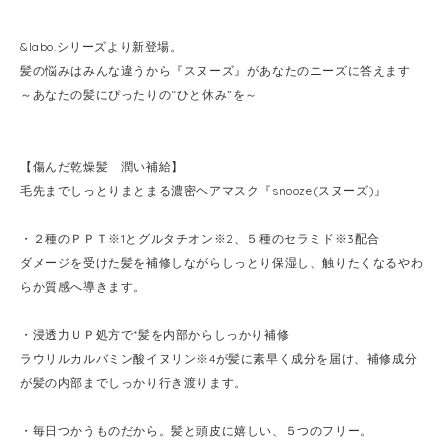
&labo.シリーズより新登場。
髪の悩みはみんな違うから『スヌーズ』があなたのニーズに答えます
～あなたの髪にぴったりの“ひと休み”を～
【傷んだ乾燥髪 潤い補給】
毛先までしっとりまとまる濃密ヘアマスク『snooze(スヌーズ)』
・２種のＰＰＴ※1とグルタチオン※2、５種のセラミド※3配合
ダメージを受けた髪を補修しながらしっとり保湿し、触りたくなるやわ
らか質感へ導きます。
・浸透力ＵＰ処方で*髪を内部からしっかり補修
ラウリルカルバミン酸イヌリン※4が髪に素早く成分を届け、補修成分
が髪の内部までしっかり行き渡ります。
・毎日つかうものだから。髪と頭皮に嬉しい、５つのフリー。