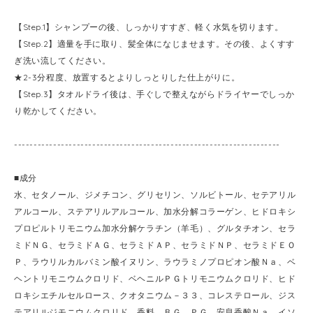
【Step.1】シャンプーの後、しっかりすすぎ、軽く水気を切ります。
【Step.2】適量を手に取り、髪全体になじませます。その後、よくすす
ぎ洗い流してください。
★2-3分程度、放置するとよりしっとりした仕上がりに。
【Step.3】タオルドライ後は、手ぐしで整えながらドライヤーでしっか
り乾かしてください。
--------------------------------------------------------------------
■成分
水、セタノール、ジメチコン、グリセリン、ソルビトール、セテアリル
アルコール、ステアリルアルコール、加水分解コラーゲン、ヒドロキシ
プロピルトリモニウム加水分解ケラチン（羊毛）、グルタチオン、セラ
ミドＮＧ、セラミドＡＧ、セラミドＡＰ、セラミドＮＰ、セラミドＥＯ
Ｐ、ラウリルカルバミン酸イヌリン、ラウラミノプロピオン酸Ｎａ、ベ
ヘントリモニウムクロリド、ベヘニルＰＧトリモニウムクロリド、ヒド
ロキシエチルセルロース、クオタニウム－３３、コレステロール、ジス
テアリルジモニウムクロリド、香料、ＢＧ、ＰＧ、安息香酸Ｎａ、イソ