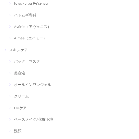
fuwaku by Re'senza
ハトムギ専科
Avénis（アヴェニス）
Aimée（エイミー）
スキンケア
パック・マスク
美容液
オールインワンジェル
クリーム
UVケア
ベースメイク/化粧下地
洗顔