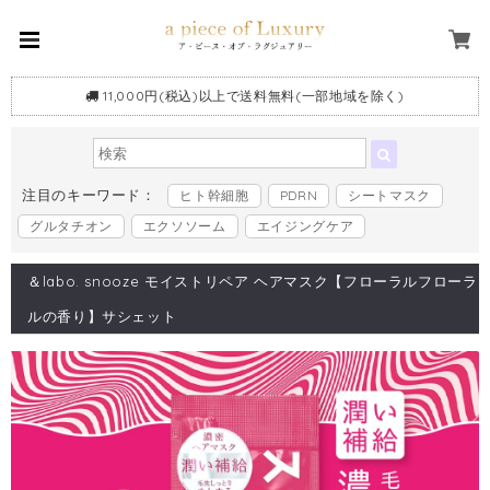
11,000円(税込)以上で送料無料(一部地域を除く)
注目のキーワード：
ヒト幹細胞
PDRN
シートマスク
グルタチオン
エクソソーム
エイジングケア
＆labo. snooze モイストリペア ヘアマスク【フローラルフローラ
ルの香り】サシェット