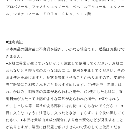
プロパノール、フェノキシエタノール、ベヘニルアルコール、エタノー
ル、ジメチコノール、ＥＤＴＡ－２Ｎａ、クエン酸
--------------------------------------------------------------------
■注意表記
※本商品の開封後は不良品を除き、いかなる場合でも、返品はお受けで
きません。
●お肌に異常が生じていないかよく注意して使用してください。お肌に
合わないとき即ち次のような場合には、使用を中止してください。その
まま使用を続けますと、症状を悪化させることがありますので、皮膚科
専門医等にご相談されることをおすすめします。(1)使用中、赤味、は
れ、かゆみ、刺激等の異常があらわれた場合。(2)使用したお肌に、直
射日光があたって上記のような異常があらわれた場合。●傷やはれも
の、しっしん等、異常のある部位にはお使いにならないでください。●
目に入らないように注意し、入ったときはこすらずにすぐ洗い流してく
ださい。●本品は天然由来成分配合により色の変化などが発生すること
がありますが、製品には問題ございませんので安心してご使用くださ