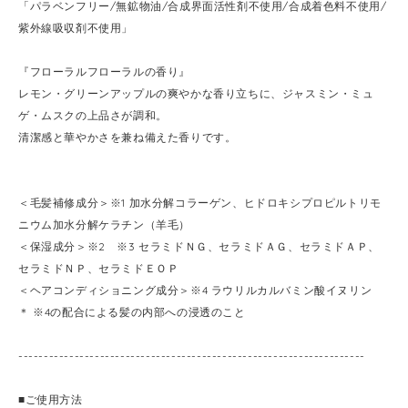
「パラベンフリー/無鉱物油/合成界面活性剤不使用/合成着色料不使用/
紫外線吸収剤不使用」
『フローラルフローラルの香り』
レモン・グリーンアップルの爽やかな香り立ちに、ジャスミン・ミュ
ゲ・ムスクの上品さが調和。
清潔感と華やかさを兼ね備えた香りです。
＜毛髪補修成分＞※1 加水分解コラーゲン、ヒドロキシプロピルトリモ
ニウム加水分解ケラチン（羊毛）
＜保湿成分＞※2 ※3 セラミドＮＧ、セラミドＡＧ、セラミドＡＰ、
セラミドＮＰ、セラミドＥＯＰ
＜ヘアコンディショニング成分＞※4 ラウリルカルバミン酸イヌリン
＊ ※4の配合による髪の内部への浸透のこと
--------------------------------------------------------------------
■ご使用方法