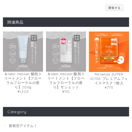
通報する
関連商品
＆labo. nessan 酸熱ト
＆labo. nessan 酸熱ト
Re'senza SUPER
リートメント【フロー
リートメント【フロー
VC100 プレミアムフェ
ラルフローラルの香
ラルフローラルの香
イスマスク 7枚入
り】200g
り】サシェット
¥770
¥1,320
¥110
Category
新発売アイテム！