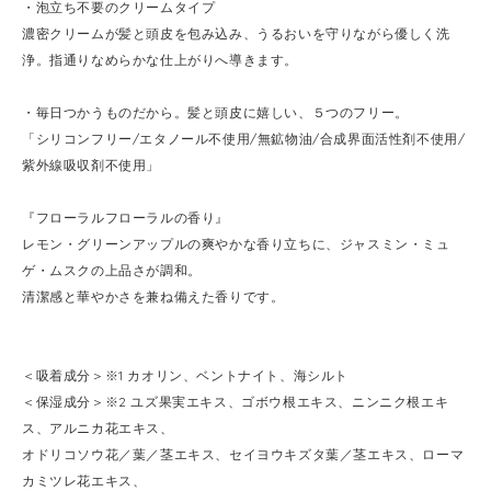
・泡立ち不要のクリームタイプ
濃密クリームが髪と頭皮を包み込み、うるおいを守りながら優しく洗
浄。指通りなめらかな仕上がりへ導きます。
・毎日つかうものだから。髪と頭皮に嬉しい、５つのフリー。
「シリコンフリー/エタノール不使用/無鉱物油/合成界面活性剤不使用/
紫外線吸収剤不使用」
『フローラルフローラルの香り』
レモン・グリーンアップルの爽やかな香り立ちに、ジャスミン・ミュ
ゲ・ムスクの上品さが調和。
清潔感と華やかさを兼ね備えた香りです。
＜吸着成分＞※1 カオリン、ベントナイト、海シルト
＜保湿成分＞※2 ユズ果実エキス、ゴボウ根エキス、ニンニク根エキ
ス、アルニカ花エキス、
オドリコソウ花／葉／茎エキス、セイヨウキズタ葉／茎エキス、ローマ
カミツレ花エキス、