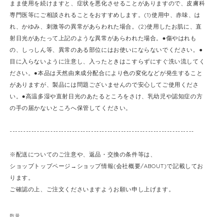
まま使用を続けますと、症状を悪化させることがありますので、皮膚科
専門医等にご相談されることをおすすめします。(1)使用中、赤味、は
れ、かゆみ、刺激等の異常があらわれた場合。(2)使用したお肌に、直
射日光があたって上記のような異常があらわれた場合。●傷やはれも
の、しっしん等、異常のある部位にはお使いにならないでください。●
目に入らないように注意し、入ったときはこすらずにすぐ洗い流してく
ださい。●本品は天然由来成分配合により色の変化などが発生すること
がありますが、製品には問題ございませんので安心してご使用くださ
い。●高温多湿や直射日光のあたるところをさけ、乳幼児や認知症の方
の手の届かないところへ保管してください。
--------------------------------------------------------------------
※配送についてのご注意や、返品・交換の条件等は、
ショップトップページ→ショップ情報(会社概要/ABOUT)で記載してお
ります。
ご確認の上、ご注文くださいますようお願い申し上げます。
数量