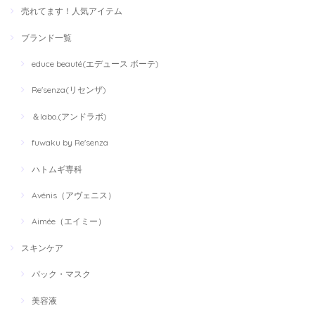
売れてます！人気アイテム
ブランド一覧
educe beauté(エデュース ボーテ)
Re'senza(リセンザ)
＆labo.(アンドラボ)
fuwaku by Re'senza
ハトムギ専科
Avénis（アヴェニス）
Aimée（エイミー）
スキンケア
パック・マスク
美容液