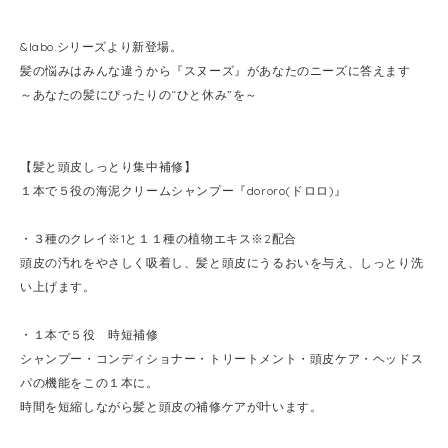
&labo.シリーズより新登場。
髪の悩みはみんな違うから『スヌーズ』があなたのニーズに答えます
～あなたの髪にぴったりの“ひと休み”を～
【髪と頭皮しっとり集中補修】
１本で５役の海泥クリームシャンプー『dororo(ドロロ)』
・３種のクレイ※1と１１種の植物エキス※2配合
頭皮の汚れをやさしく吸着し、髪と頭皮にうるおいを与え、しっとり洗
い上げます。
・１本で５役 時短補修
シャンプー・コンディショナー・トリートメント・頭皮ケア・ヘッドス
パの機能をこの１本に。
時間を短縮しながら髪と頭皮の補修ケアが叶います。