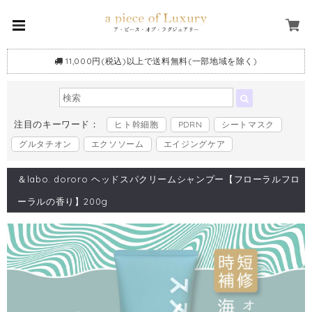
11,000円(税込)以上で送料無料(一部地域を除く)
注目のキーワード：
ヒト幹細胞
PDRN
シートマスク
グルタチオン
エクソソーム
エイジングケア
＆labo. dororo ヘッドスパクリームシャンプー【フローラルフロ
ーラルの香り】200g