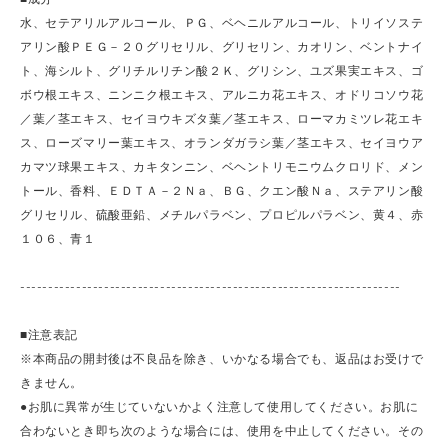
水、セテアリルアルコール、ＰＧ、ベヘニルアルコール、トリイソステ
アリン酸ＰＥＧ－２０グリセリル、グリセリン、カオリン、ベントナイ
ト、海シルト、グリチルリチン酸２Ｋ、グリシン、ユズ果実エキス、ゴ
ボウ根エキス、ニンニク根エキス、アルニカ花エキス、オドリコソウ花
／葉／茎エキス、セイヨウキズタ葉／茎エキス、ローマカミツレ花エキ
ス、ローズマリー葉エキス、オランダガラシ葉／茎エキス、セイヨウア
カマツ球果エキス、カキタンニン、ベヘントリモニウムクロリド、メン
トール、香料、ＥＤＴＡ－２Ｎａ、ＢＧ、クエン酸Ｎａ、ステアリン酸
グリセリル、硫酸亜鉛、メチルパラベン、プロピルパラベン、黄４、赤
１０６、青１
--------------------------------------------------------------------
■注意表記
※本商品の開封後は不良品を除き、いかなる場合でも、返品はお受けで
きません。
●お肌に異常が生じていないかよく注意して使用してください。お肌に
合わないとき即ち次のような場合には、使用を中止してください。その