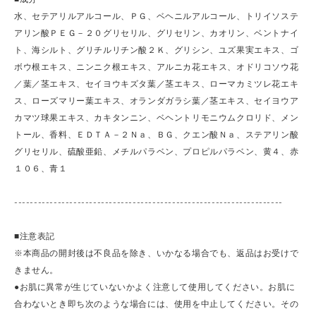
水、セテアリルアルコール、ＰＧ、ベヘニルアルコール、トリイソステ
アリン酸ＰＥＧ－２０グリセリル、グリセリン、カオリン、ベントナイ
ト、海シルト、グリチルリチン酸２Ｋ、グリシン、ユズ果実エキス、ゴ
ボウ根エキス、ニンニク根エキス、アルニカ花エキス、オドリコソウ花
／葉／茎エキス、セイヨウキズタ葉／茎エキス、ローマカミツレ花エキ
ス、ローズマリー葉エキス、オランダガラシ葉／茎エキス、セイヨウア
カマツ球果エキス、カキタンニン、ベヘントリモニウムクロリド、メン
トール、香料、ＥＤＴＡ－２Ｎａ、ＢＧ、クエン酸Ｎａ、ステアリン酸
グリセリル、硫酸亜鉛、メチルパラベン、プロピルパラベン、黄４、赤
１０６、青１
--------------------------------------------------------------------
■注意表記
※本商品の開封後は不良品を除き、いかなる場合でも、返品はお受けで
きません。
●お肌に異常が生じていないかよく注意して使用してください。お肌に
合わないとき即ち次のような場合には、使用を中止してください。その