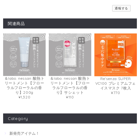
通報する
関連商品
＆labo. nessan 酸熱ト
＆labo. nessan 酸熱ト
Re'senza SUPER
リートメント【フロー
リートメント【フロー
VC100 プレミアムフェ
ラルフローラルの香
ラルフローラルの香
イスマスク 7枚入
り】200g
り】サシェット
¥770
¥1,320
¥110
Category
新発売アイテム！