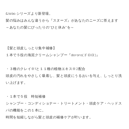
&labo.シリーズより新登場。
髪の悩みはみんな違うから『スヌーズ』があなたのニーズに答えます
～あなたの髪にぴったりの“ひと休み”を～
【髪と頭皮しっとり集中補修】
１本で５役の海泥クリームシャンプー『dororo(ドロロ)』
・３種のクレイ※1と１１種の植物エキス※2配合
頭皮の汚れをやさしく吸着し、髪と頭皮にうるおいを与え、しっとり洗
い上げます。
・１本で５役 時短補修
シャンプー・コンディショナー・トリートメント・頭皮ケア・ヘッドス
パの機能をこの１本に。
時間を短縮しながら髪と頭皮の補修ケアが叶います。