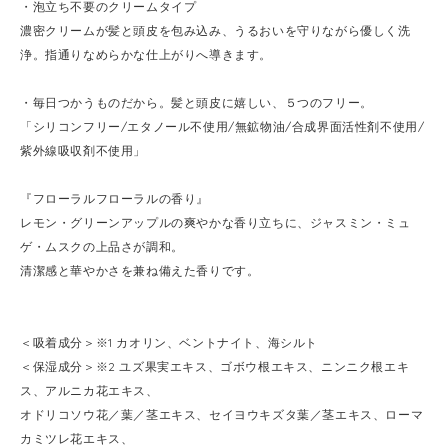
・泡立ち不要のクリームタイプ
濃密クリームが髪と頭皮を包み込み、うるおいを守りながら優しく洗
浄。指通りなめらかな仕上がりへ導きます。
・毎日つかうものだから。髪と頭皮に嬉しい、５つのフリー。
「シリコンフリー/エタノール不使用/無鉱物油/合成界面活性剤不使用/
紫外線吸収剤不使用」
『フローラルフローラルの香り』
レモン・グリーンアップルの爽やかな香り立ちに、ジャスミン・ミュ
ゲ・ムスクの上品さが調和。
清潔感と華やかさを兼ね備えた香りです。
＜吸着成分＞※1 カオリン、ベントナイト、海シルト
＜保湿成分＞※2 ユズ果実エキス、ゴボウ根エキス、ニンニク根エキ
ス、アルニカ花エキス、
オドリコソウ花／葉／茎エキス、セイヨウキズタ葉／茎エキス、ローマ
カミツレ花エキス、