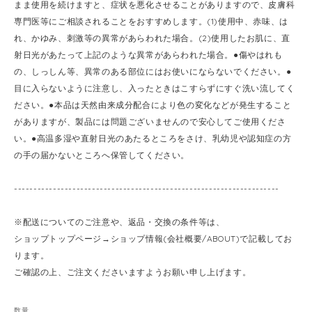
まま使用を続けますと、症状を悪化させることがありますので、皮膚科
専門医等にご相談されることをおすすめします。(1)使用中、赤味、は
れ、かゆみ、刺激等の異常があらわれた場合。(2)使用したお肌に、直
射日光があたって上記のような異常があらわれた場合。●傷やはれも
の、しっしん等、異常のある部位にはお使いにならないでください。●
目に入らないように注意し、入ったときはこすらずにすぐ洗い流してく
ださい。●本品は天然由来成分配合により色の変化などが発生すること
がありますが、製品には問題ございませんので安心してご使用くださ
い。●高温多湿や直射日光のあたるところをさけ、乳幼児や認知症の方
の手の届かないところへ保管してください。
--------------------------------------------------------------------
※配送についてのご注意や、返品・交換の条件等は、
ショップトップページ→ショップ情報(会社概要/ABOUT)で記載してお
ります。
ご確認の上、ご注文くださいますようお願い申し上げます。
数量