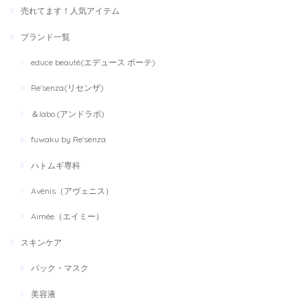
売れてます！人気アイテム
ブランド一覧
educe beauté(エデュース ボーテ)
Re'senza(リセンザ)
＆labo.(アンドラボ)
fuwaku by Re'senza
ハトムギ専科
Avénis（アヴェニス）
Aimée（エイミー）
スキンケア
パック・マスク
美容液