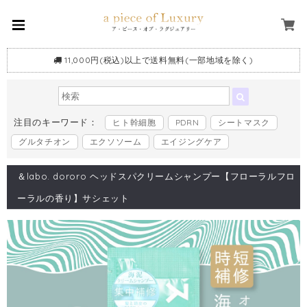
11,000円(税込)以上で送料無料(一部地域を除く)
注目のキーワード：
ヒト幹細胞
PDRN
シートマスク
グルタチオン
エクソソーム
エイジングケア
＆labo. dororo ヘッドスパクリームシャンプー【フローラルフロ
ーラルの香り】サシェット